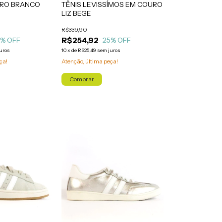
URO BRANCO
TÊNIS LEVISSÍMOS EM COURO
LIZ BEGE
R$339,90
R$254,92
5
% OFF
25
% OFF
uros
10
x
de
R$25,49
sem juros
ça!
Atenção, última peça!
Comprar