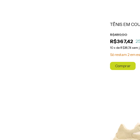
TÊNIS EM CO
R$489,90
R$367,42
2
10
x
de
R$36,74
sem 
Só restam
2
em es
Comprar