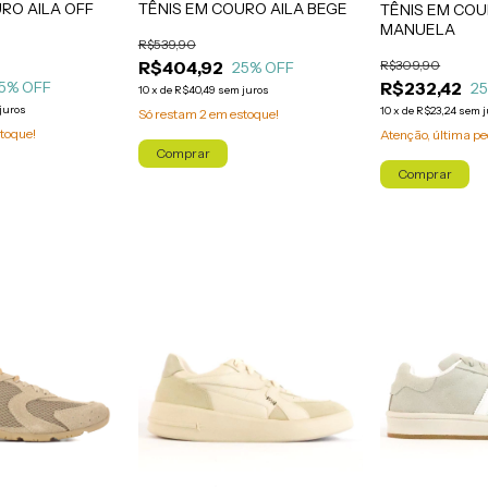
RO AILA OFF
TÊNIS EM COURO AILA BEGE
TÊNIS EM CO
MANUELA
R$539,90
R$309,90
R$404,92
25
% OFF
R$232,42
5
% OFF
2
10
x
de
R$40,49
sem juros
juros
10
x
de
R$23,24
sem j
Só restam
2
em estoque!
toque!
Atenção, última pe
Comprar
Comprar