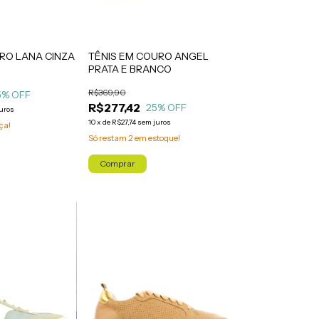
RO LANA CINZA
TÊNIS EM COURO ANGEL
PRATA E BRANCO
R$369,90
5
% OFF
R$277,42
25
% OFF
uros
10
x
de
R$27,74
sem juros
ça!
Só restam
2
em estoque!
Comprar