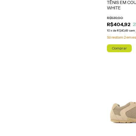
TÊNIS EM COU
WHITE
R$539,90
R$404,92
2
10
x
de
R$40,49
sem 
Só restam
2
em es
Comprar