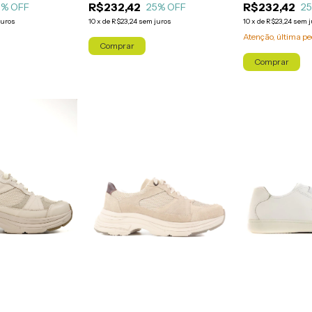
R$232,42
R$232,42
5
% OFF
25
% OFF
2
juros
10
x
de
R$23,24
sem juros
10
x
de
R$23,24
sem j
Atenção, última pe
Comprar
Comprar