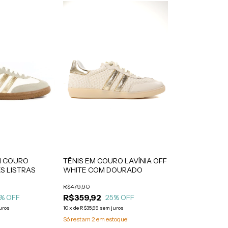
TÊNIS EM COURO LAVÍNIA OFF
EM COURO
WHITE COM DOURADO
S LISTRAS
R$479,90
R$359,92
25
% OFF
% OFF
10
x
de
R$35,99
sem juros
uros
Só restam
2
em estoque!