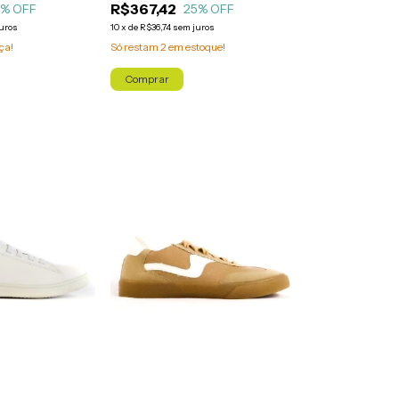
R$367,42
25
% OFF
5
% OFF
10
x
de
R$36,74
sem juros
uros
Só restam
2
em estoque!
ça!
Comprar