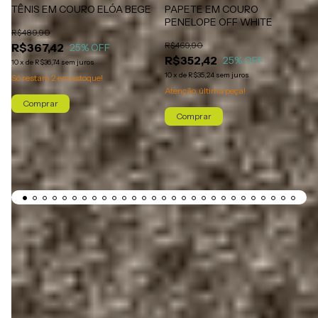
TÊNIS EM COURO ELÓA BEGE
PAPETE EM COURO
PENELOPE OFF WHITE
R$489,90
R$469,90
R$367,42
25
% OFF
R$352,42
25
% OFF
10
x
de
R$36,74
sem juros
10
x
de
R$35,24
sem juros
Só restam
2
em estoque!
Atenção, última peça!
Comprar
Comprar
Siga-nos no @liazzishoes