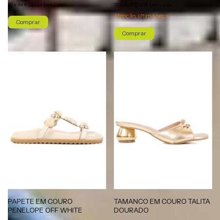
10
x
de
R$20,24
sem juros
10
x
de
R$24,74
sem juros
Atenção, última peça!
Comprar
Comprar
PAPETE EM COURO
TAMANCO EM COURO TALITA
PENELOPE OFF WHITE
DOURADO