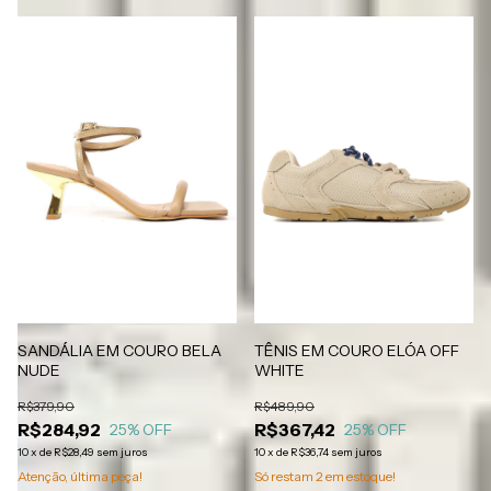
TÊNIS EM COURO ELÓA OFF
SANDÁLIA EM COURO BELA
WHITE
NUDE
R$489,90
R$379,90
R$367,42
R$284,92
25
% OFF
25
% OFF
10
x
de
R$36,74
sem juros
10
x
de
R$28,49
sem juros
Só restam
2
em estoque!
Atenção, última peça!