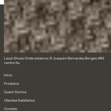
5511920441166
01192044-1166 Vendedora Sara
Liazzishoes.adm@gmail.com
Liazzi Shoes Onde estamos: R:Joaquim Bernardes Borges 489
centro Itu
Início
Produtos
Quem Somos
Clientes Satisfeitos
Contato