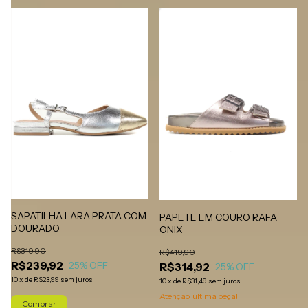
SAPATILHA LARA PRATA COM
PAPETE EM COURO RAFA
DOURADO
ONIX
R$319,90
R$419,90
R$239,92
25
% OFF
R$314,92
25
% OFF
10
x
de
R$23,99
sem juros
10
x
de
R$31,49
sem juros
Atenção, última peça!
Comprar