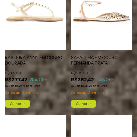
SAPATILHA EM COURO
RASTEIRA ANNY EM COURO
FERNANDA PRATA
DOURADA
R$509,90
R$369,90
R$382,42
R$277,42
25
% OFF
25
% OFF
10
x
de
R$38,24
sem juros
10
x
de
R$27,74
sem juros
Só restam
2
em estoque!
Só restam
2
em estoque!
Comprar
Comprar