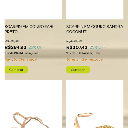
SCARPIN EM COURO FABI
SCARPIN EM COURO SANDRA
PRETO
COCONUT
R$379,90
R$409,90
R$284,92
R$307,42
25
% OFF
25
% OFF
10
x
de
R$28,49
sem juros
10
x
de
R$30,74
sem juros
Atenção, última peça!
Só restam
2
em estoque!
Comprar
Comprar