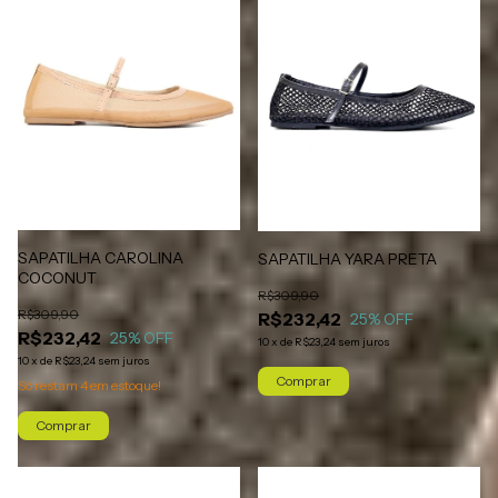
SAPATILHA CAROLINA
SAPATILHA YARA PRETA
COCONUT
R$309,90
R$309,90
R$232,42
25
% OFF
R$232,42
25
% OFF
10
x
de
R$23,24
sem juros
10
x
de
R$23,24
sem juros
Comprar
Só restam
4
em estoque!
Comprar