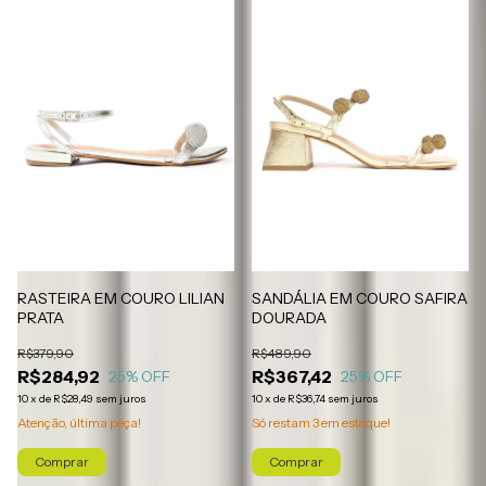
RASTEIRA EM COURO LILIAN
SANDÁLIA EM COURO SAFIRA
PRATA
DOURADA
R$379,90
R$489,90
R$284,92
R$367,42
25
% OFF
25
% OFF
10
x
de
R$28,49
sem juros
10
x
de
R$36,74
sem juros
Atenção, última peça!
Só restam
3
em estoque!
Comprar
Comprar