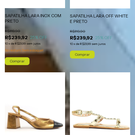
SAPATILHA LARA INOX COM
SAPATILHA LARA OFF WHITE
PRETO
E PRETO
R$319,90
R$319,90
R$239,92
R$239,92
25
% OFF
25
% OFF
10
x
de
R$23,99
sem juros
10
x
de
R$23,99
sem juros
Só restam
3
em estoque!
Comprar
Comprar