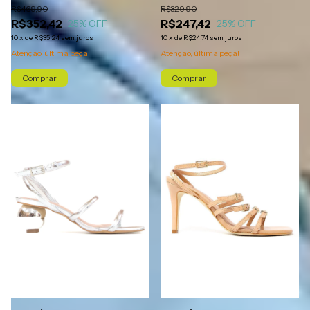
R$469,90
R$329,90
R$352,42
R$247,42
25
% OFF
25
% OFF
10
x
de
R$35,24
sem juros
10
x
de
R$24,74
sem juros
Atenção, última peça!
Atenção, última peça!
Comprar
Comprar