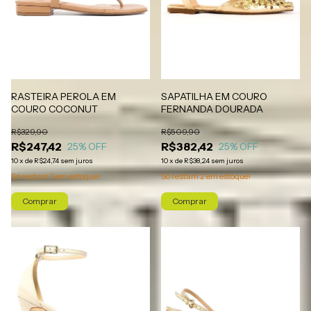
SAPATILHA EM COURO
RASTEIRA PEROLA EM
FERNANDA DOURADA
COURO COCONUT
R$509,90
R$329,90
R$382,42
R$247,42
25
% OFF
25
% OFF
10
x
de
R$38,24
sem juros
10
x
de
R$24,74
sem juros
Só restam
2
em estoque!
Só restam
3
em estoque!
Comprar
Comprar