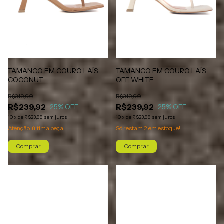
TAMANCO EM COURO LAÍS
TAMANCO EM COURO LAÍS
OFF WHITE
COCONUT
R$319,90
R$319,90
R$239,92
R$239,92
25
% OFF
25
% OFF
10
x
de
R$23,99
sem juros
10
x
de
R$23,99
sem juros
Só restam
2
em estoque!
Atenção, última peça!
Comprar
Comprar