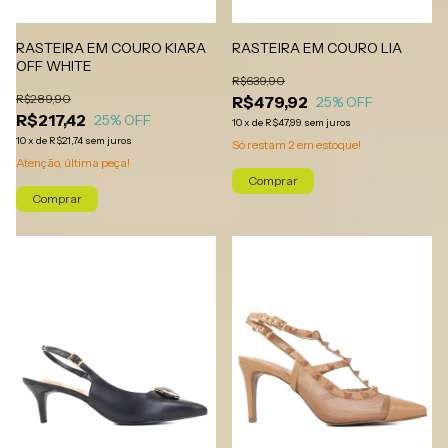
RASTEIRA EM COURO KIARA
RASTEIRA EM COURO LIA
OFF WHITE
R$639,90
R$289,90
R$479,92
25
% OFF
R$217,42
25
% OFF
10
x
de
R$47,99
sem juros
10
x
de
R$21,74
sem juros
Só restam
2
em estoque!
Atenção, última peça!
Comprar
Comprar