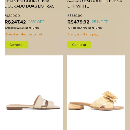
SAPATO EM COURO TERESA
TÊNIS EM COURO LIVIA
OFF WHITE
DOURADO DUAS LISTRAS
R$639,90
R$329,90
R$479,92
R$247,42
25
% OFF
25
% OFF
10
x
de
R$47,99
sem juros
10
x
de
R$24,74
sem juros
Atenção, última peça!
Só restam
4
em estoque!
Comprar
Comprar