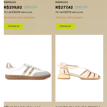
R$319,90
R$369,90
R$239,92
R$277,42
25
% OFF
25
% OFF
10
x
de
R$23,99
sem juros
10
x
de
R$27,74
sem juros
Só restam
2
em estoque!
Atenção, última peça!
Comprar
Comprar