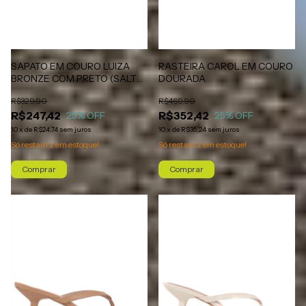
RASTEIRA CAROL EM COURO
SAPATO EM COURO LUIZA
DOURADA
BRONZE COM PRETO (SALTO
ALTO)
R$469,90
R$329,90
R$352,42
R$247,42
25
% OFF
25
% OFF
10
x
de
R$35,24
sem juros
10
x
de
R$24,74
sem juros
Só restam
2
em estoque!
Só restam
2
em estoque!
Comprar
Comprar