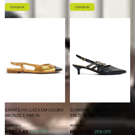
Comprar
Comprar
SAPATILHA LUIZA EM COURO
SCARPIN EM COURO BEATRIZ
BRONZE E PRETA
SALTO BAIXO PRETO
R$269,90
R$329,90
R$202,42
R$247,42
25
% OFF
25
% OFF