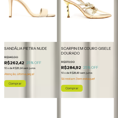
SANDÁLIA PIETRA NUDE
SCARPIN EM COURO GISELE
DOURADO
R$349,90
R$379,90
R$262,42
25
% OFF
R$284,92
25
% OFF
10
x
de
R$26,24
sem juros
10
x
de
R$28,49
sem juros
Atenção, última peça!
Só restam
3
em estoque!
Comprar
Comprar