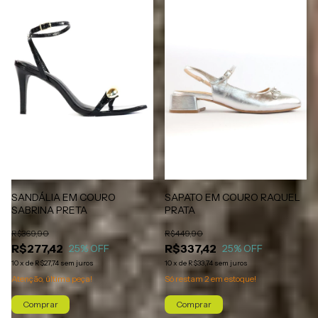
SANDÁLIA EM COURO
SAPATO EM COURO RAQUEL
SABRINA PRETA
PRATA
R$369,90
R$449,90
R$277,42
R$337,42
25
% OFF
25
% OFF
10
x
de
R$27,74
sem juros
10
x
de
R$33,74
sem juros
Atenção, última peça!
Só restam
2
em estoque!
Comprar
Comprar