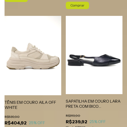
Comprar
SAPATILHA EM COURO LARA
TÊNIS EM COURO AILA OFF
PRETA COM BICO
WHITE
INVERNIZADO
R$319,90
R$539,90
R$239,92
25
% OFF
R$404,92
25
% OFF