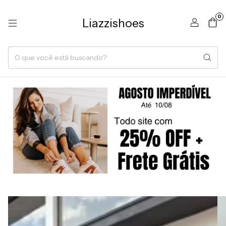
0
Liazzishoes