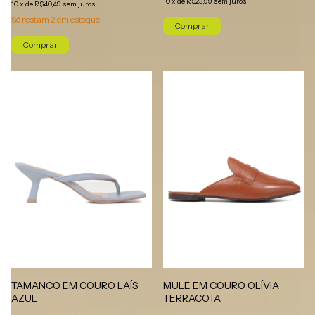
10
x
de
R$23,99
sem juros
10
x
de
R$40,49
sem juros
Só restam
2
em estoque!
Comprar
Comprar
TAMANCO EM COURO LAÍS
MULE EM COURO OLÍVIA
AZUL
TERRACOTA