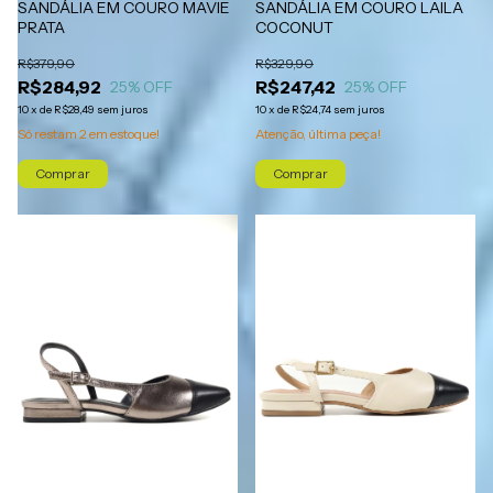
SANDÁLIA EM COURO LAILA
SANDÁLIA EM COURO MAVIE
COCONUT
PRATA
R$329,90
R$379,90
R$247,42
R$284,92
25
% OFF
25
% OFF
10
x
de
R$24,74
sem juros
10
x
de
R$28,49
sem juros
Atenção, última peça!
Só restam
2
em estoque!
Comprar
Comprar