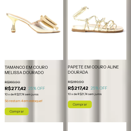
PAPETE EM COURO ALINE
TAMANCO EM COURO
DOURADA
MELISSA DOURADO
R$289,90
R$369,90
R$217,42
R$277,42
25
% OFF
25
% OFF
10
x
de
R$21,74
sem juros
10
x
de
R$27,74
sem juros
Só restam
4
em estoque!
Comprar
Comprar