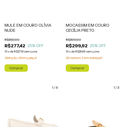
MULE EM COURO OLÍVIA
MOCASSIM EM COURO
NUDE
CECÍLIA PRETO
R$369,90
R$399,90
R$277,42
R$299,92
25
% OFF
25
% OFF
10
x
de
R$27,74
sem juros
10
x
de
R$29,99
sem juros
Atenção, última peça!
Só restam
2
em estoque!
Comprar
Comprar
1
/
6
1
/
3