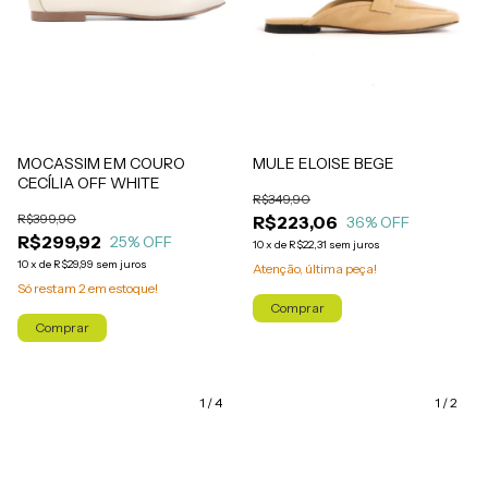
MULE ELOISE BEGE
MOCASSIM EM COURO
CECÍLIA OFF WHITE
R$349,90
R$399,90
R$223,06
36
% OFF
R$299,92
25
% OFF
10
x
de
R$22,31
sem juros
10
x
de
R$29,99
sem juros
Atenção, última peça!
Só restam
2
em estoque!
Comprar
Comprar
1
/
4
1
/
2