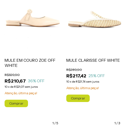
MULE EM COURO ZOE OFF
MULE CLARISSE OFF WHITE
WHITE
R$289,90
R$329,90
R$217,42
25
% OFF
R$210,67
36
% OFF
10
x
de
R$21,74
sem juros
10
x
de
R$21,07
sem juros
Atenção, última peça!
Atenção, última peça!
Comprar
Comprar
1
/
5
1
/
3