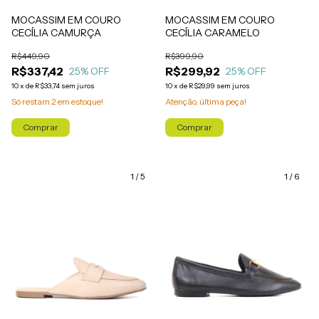
MOCASSIM EM COURO
MOCASSIM EM COURO
CECÍLIA CAMURÇA
CECÍLIA CARAMELO
R$449,90
R$399,90
R$337,42
R$299,92
25
% OFF
25
% OFF
10
x
de
R$33,74
sem juros
10
x
de
R$29,99
sem juros
Só restam
2
em estoque!
Atenção, última peça!
Comprar
Comprar
1
/
5
1
/
6