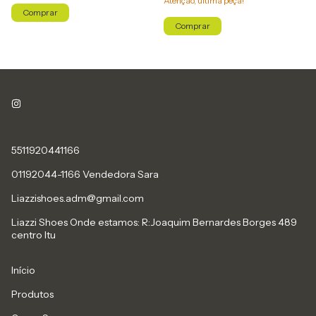
Atenção, última peça!
Comprar
Comprar
5511920441166
01192044-1166 Vendedora Sara
Liazzishoes.adm@gmail.com
Liazzi Shoes Onde estamos: R:Joaquim Bernardes Borges 489
centro Itu
Início
Produtos