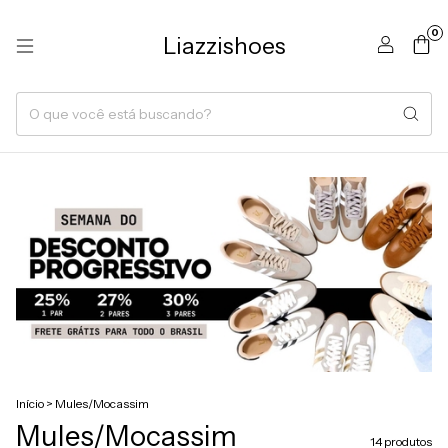
0
Liazzishoes
Início
>
Mules/Mocassim
Mules/Mocassim
14 produtos