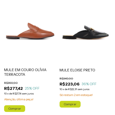
MULE EM COURO OLÍVIA
MULE ELOISE PRETO
TERRACOTA
R$349,90
R$369,90
R$223,06
36
% OFF
R$277,42
25
% OFF
10
x
de
R$22,31
sem juros
10
x
de
R$27,74
sem juros
Só restam
2
em estoque!
Atenção, última peça!
Comprar
Comprar