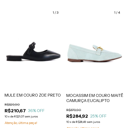
1
/
3
1
/
4
MULE EM COURO ZOE PRETO
MOCASSIM EM COURO MAITÊ
CAMURÇA EUCALIPTO
R$329,90
R$379,90
R$210,67
36
% OFF
R$284,92
25
% OFF
10
x
de
R$21,07
sem juros
10
x
de
R$28,49
sem juros
Atenção, última peça!