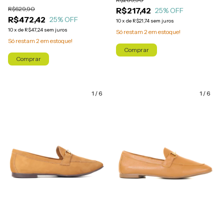
R$629,90
R$217,42
25
% OFF
R$472,42
25
% OFF
10
x
de
R$21,74
sem juros
10
x
de
R$47,24
sem juros
Só restam
2
em estoque!
Só restam
2
em estoque!
Comprar
Comprar
1
/
6
1
/
6