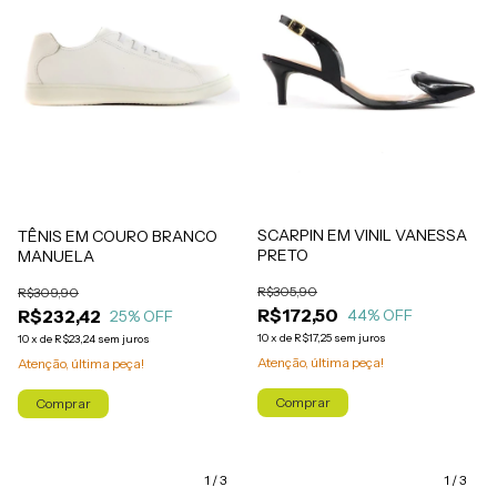
SCARPIN EM VINIL VANESSA
TÊNIS EM COURO BRANCO
PRETO
MANUELA
R$305,90
R$309,90
R$172,50
R$232,42
44
% OFF
25
% OFF
10
x
de
R$17,25
sem juros
10
x
de
R$23,24
sem juros
Atenção, última peça!
Atenção, última peça!
Comprar
Comprar
1
/
3
1
/
3