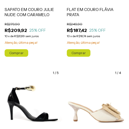
SAPATO EM COURO JULIE
FLAT EM COURO FLÁVIA
NUDE COM CARAMELO
PRATA
R$279,90
R$249,90
R$209,92
R$187,42
25
% OFF
25
% OFF
10
x
de
R$20,99
sem juros
10
x
de
R$18,74
sem juros
Atenção, última peça!
Atenção, última peça!
Comprar
Comprar
1
/
5
1
/
4