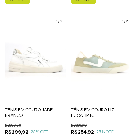
1
/
2
1
/
5
TÊNIS EM COURO JADE
TÊNIS EM COURO LIZ
BRANCO
EUCALIPTO
R$399,90
R$339,90
R$299,92
R$254,92
25
% OFF
25
% OFF