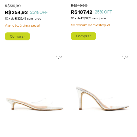
R$249,90
R$339,90
R$187,42
R$254,92
25
% OFF
25
% OFF
10
x
de
R$18,74
sem juros
10
x
de
R$25,49
sem juros
Só restam
3
em estoque!
Atenção, última peça!
Comprar
Comprar
1
/
4
1
/
4