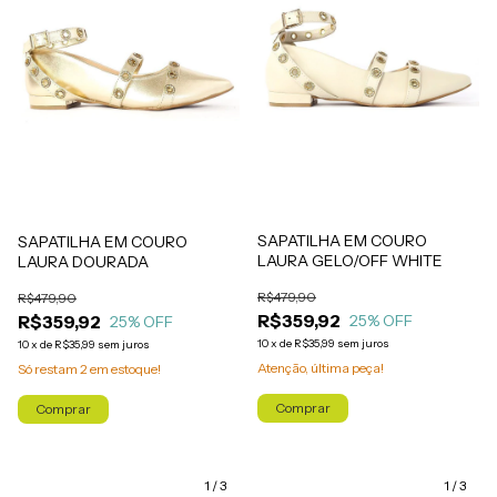
SAPATILHA EM COURO
SAPATILHA EM COURO
LAURA GELO/OFF WHITE
LAURA DOURADA
R$479,90
R$479,90
R$359,92
R$359,92
25
% OFF
25
% OFF
10
x
de
R$35,99
sem juros
10
x
de
R$35,99
sem juros
Atenção, última peça!
Só restam
2
em estoque!
Comprar
Comprar
1
/
3
1
/
3