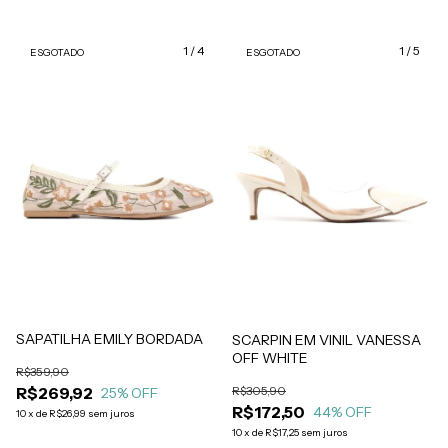
1
/
4
1
/
5
ESGOTADO
ESGOTADO
SAPATILHA EMILY BORDADA
SCARPIN EM VINIL VANESSA
OFF WHITE
R$359,90
R$305,90
R$269,92
25
% OFF
R$172,50
44
% OFF
10
x
de
R$26,99
sem juros
10
x
de
R$17,25
sem juros