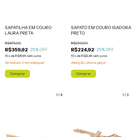
SAPATILHA EM COURO
SAPATO EM COURO ISADORA
LAURA PRETA
PRETO
R$479,90
R$299,90
R$359,92
R$224,92
25
% OFF
25
% OFF
10
x
de
R$35,99
sem juros
10
x
de
R$22,49
sem juros
Só restam
2
em estoque!
Atenção, última peça!
Comprar
Comprar
1
/
4
1
/
3