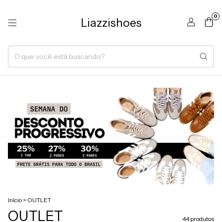
0
Liazzishoes
Início
>
OUTLET
OUTLET
44 produtos