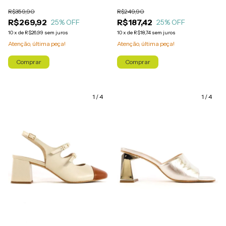
R$249,90
R$359,90
R$187,42
R$269,92
25
% OFF
25
% OFF
10
x
de
R$18,74
sem juros
10
x
de
R$26,99
sem juros
Atenção, última peça!
Atenção, última peça!
Comprar
Comprar
1
/
4
1
/
4