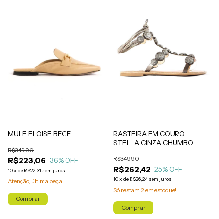
MULE ELOISE BEGE
RASTEIRA EM COURO
STELLA CINZA CHUMBO
R$349,90
R$349,90
R$223,06
36
% OFF
R$262,42
25
% OFF
10
x
de
R$22,31
sem juros
10
x
de
R$26,24
sem juros
Atenção, última peça!
Só restam
2
em estoque!
Comprar
Comprar