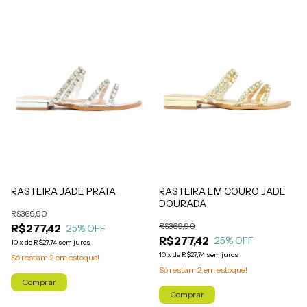
RASTEIRA JADE PRATA
RASTEIRA EM COURO JADE
DOURADA
R$369,90
R$369,90
R$277,42
25
% OFF
R$277,42
25
% OFF
10
x
de
R$27,74
sem juros
10
x
de
R$27,74
sem juros
Só restam
2
em estoque!
Só restam
2
em estoque!
Comprar
Comprar