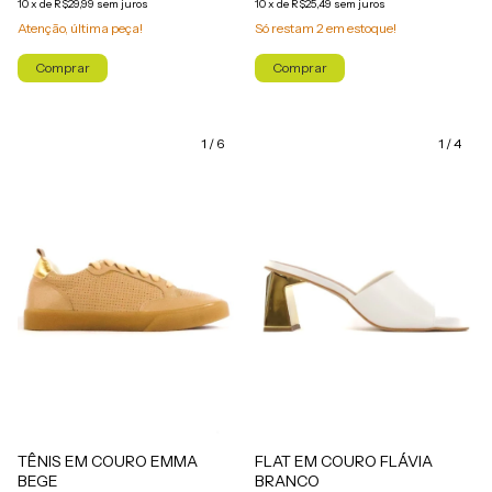
10
x
de
R$29,99
sem juros
10
x
de
R$25,49
sem juros
Atenção, última peça!
Só restam
2
em estoque!
Comprar
Comprar
1
/
6
1
/
4
FLAT EM COURO FLÁVIA
TÊNIS EM COURO EMMA
BRANCO
BEGE