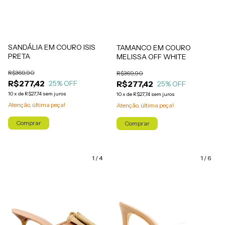
SANDÁLIA EM COURO ISIS
TAMANCO EM COURO
PRETA
MELISSA OFF WHITE
R$369,90
R$369,90
R$277,42
R$277,42
25
% OFF
25
% OFF
10
x
de
R$27,74
sem juros
10
x
de
R$27,74
sem juros
Atenção, última peça!
Atenção, última peça!
Comprar
Comprar
1
/
4
1
/
6