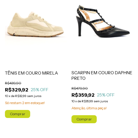
SCARPIN EM COURO DAPHNE
TÊNIS EM COURO MIRELA
PRETO
R$439,90
R$479,90
R$329,92
25
% OFF
R$359,92
25
% OFF
10
x
de
R$32,99
sem juros
10
x
de
R$35,99
sem juros
Só restam
2
em estoque!
Atenção, última peça!
Comprar
Comprar