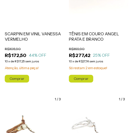
SCARPIN EM VINIL VANESSA
TÊNIS EM COURO ANGEL
VERMELHO
PRATA E BRANCO
R$305,90
R$369,90
R$172,50
R$277,42
44
% OFF
25
% OFF
10
x
de
R$17,25
sem juros
10
x
de
R$27,74
sem juros
Atenção, última peça!
Só restam
2
em estoque!
Comprar
Comprar
1
/
3
1
/
3