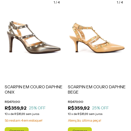
1
/
4
1
/
4
SCARPIN EM COURO DAPHNE
SCARPIN EM COURO DAPHNE
ONIX
BEGE
R$479,90
R$479,90
R$359,92
R$359,92
25
% OFF
25
% OFF
10
x
de
R$35,99
sem juros
10
x
de
R$35,99
sem juros
Só restam
4
em estoque!
Atenção, última peça!
Comprar
Comprar