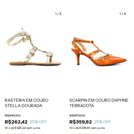
1
/
3
1
/
4
RASTEIRA EM COURO
SCARPIN EM COURO DAPHNE
STELLA DOURADA
TERRACOTA
R$349,90
R$479,90
R$262,42
R$359,92
25
% OFF
25
% OFF
10
x
de
R$26,24
sem juros
10
x
de
R$35,99
sem juros