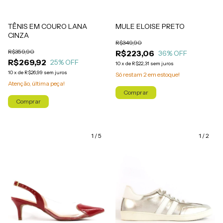
TÊNIS EM COURO LANA
MULE ELOISE PRETO
CINZA
R$349,90
R$359,90
R$223,06
36
% OFF
R$269,92
25
% OFF
10
x
de
R$22,31
sem juros
10
x
de
R$26,99
sem juros
Só restam
2
em estoque!
Atenção, última peça!
Comprar
Comprar
1
/
5
1
/
2