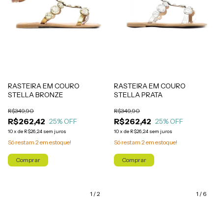
RASTEIRA EM COURO
RASTEIRA EM COURO
STELLA BRONZE
STELLA PRATA
R$349,90
R$349,90
R$262,42
R$262,42
25
% OFF
25
% OFF
10
x
de
R$26,24
sem juros
10
x
de
R$26,24
sem juros
Só restam
2
em estoque!
Só restam
2
em estoque!
Comprar
Comprar
1
/
2
1
/
6