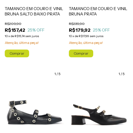
TAMANCO EM COURO E VINIL
TAMANCO EM COURO E VINIL
BRUNA SALTO BAIXO PRATA
BRUNA PRATA
R$209,90
R$239,90
R$157,42
R$179,92
25
% OFF
25
% OFF
10
x
de
R$15,74
sem juros
10
x
de
R$17,99
sem juros
Atenção, última peça!
Atenção, última peça!
Comprar
Comprar
1
/
5
1
/
5