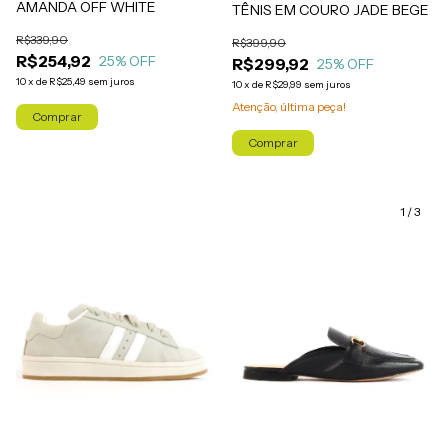
AMANDA OFF WHITE
TÊNIS EM COURO JADE BEGE
R$339,90
R$399,90
R$254,92
25
% OFF
R$299,92
25
% OFF
10
x
de
R$25,49
sem juros
10
x
de
R$29,99
sem juros
Atenção, última peça!
Comprar
Comprar
1
/
3