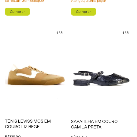
Só restam
3
em estoque!
Atenção, última peça!
Comprar
Comprar
1
/
3
1
/
3
TÊNIS LEVISSÍMOS EM
SAPATILHA EM COURO
COURO LIZ BEGE
CAMILA PRETA
R$339,90
R$369,90