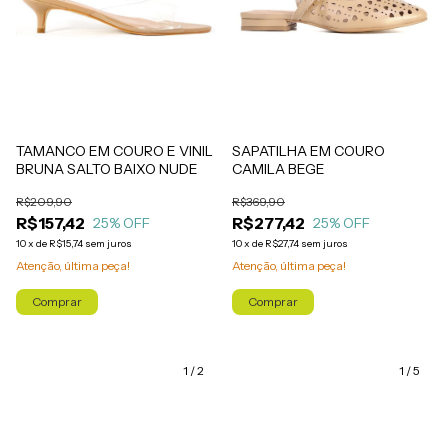
TAMANCO EM COURO E VINIL
SAPATILHA EM COURO
BRUNA SALTO BAIXO NUDE
CAMILA BEGE
R$209,90
R$369,90
R$157,42
R$277,42
25
% OFF
25
% OFF
10
x
de
R$15,74
sem juros
10
x
de
R$27,74
sem juros
Atenção, última peça!
Atenção, última peça!
Comprar
Comprar
1
/
2
1
/
5