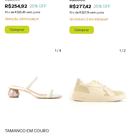
R$254,92
R$277,42
25
% OFF
25
% OFF
10
x
de
R$25,49
sem juros
10
x
de
R$27,74
sem juros
Atenção, última peça!
Só restam
2
em estoque!
Comprar
Comprar
1
/
4
1
/
2
TAMANCO EM COURO