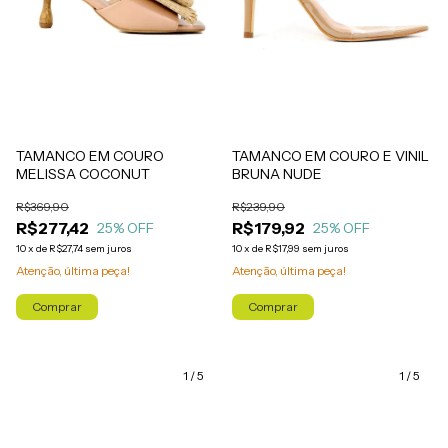
TAMANCO EM COURO E VINIL
TAMANCO EM COURO
BRUNA NUDE
MELISSA COCONUT
R$239,90
R$369,90
R$179,92
R$277,42
25
% OFF
25
% OFF
10
x
de
R$17,99
sem juros
10
x
de
R$27,74
sem juros
Atenção, última peça!
Atenção, última peça!
Comprar
Comprar
1
/
5
1
/
5