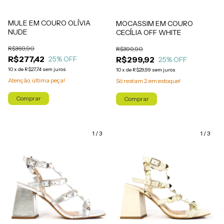
MULE EM COURO OLÍVIA
MOCASSIM EM COURO
NUDE
CECÍLIA OFF WHITE
R$369,90
R$399,90
R$277,42
R$299,92
25
% OFF
25
% OFF
10
x
de
R$27,74
sem juros
10
x
de
R$29,99
sem juros
Atenção, última peça!
Só restam
2
em estoque!
Comprar
Comprar
1
/
3
1
/
3