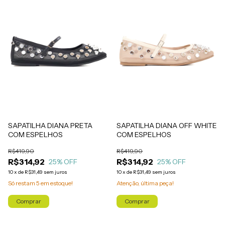
SAPATILHA DIANA OFF WHITE
SAPATILHA DIANA PRETA
COM ESPELHOS
COM ESPELHOS
R$419,90
R$419,90
R$314,92
R$314,92
25
% OFF
25
% OFF
10
x
de
R$31,49
sem juros
10
x
de
R$31,49
sem juros
Atenção, última peça!
Só restam
5
em estoque!
Comprar
Comprar