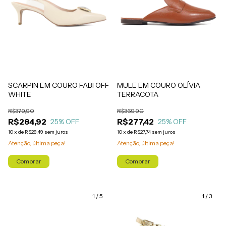
SCARPIN EM COURO FABI OFF
MULE EM COURO OLÍVIA
WHITE
TERRACOTA
R$379,90
R$369,90
R$284,92
R$277,42
25
% OFF
25
% OFF
10
x
de
R$28,49
sem juros
10
x
de
R$27,74
sem juros
Atenção, última peça!
Atenção, última peça!
Comprar
Comprar
1
/
5
1
/
3