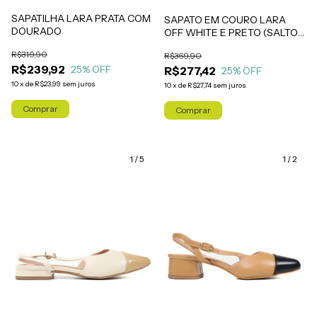
SAPATILHA LARA PRATA COM
SAPATO EM COURO LARA
DOURADO
OFF WHITE E PRETO (SALTO
MÉDIO)
R$319,90
R$369,90
R$239,92
25
% OFF
R$277,42
25
% OFF
10
x
de
R$23,99
sem juros
10
x
de
R$27,74
sem juros
Comprar
Comprar
1
/
5
1
/
2