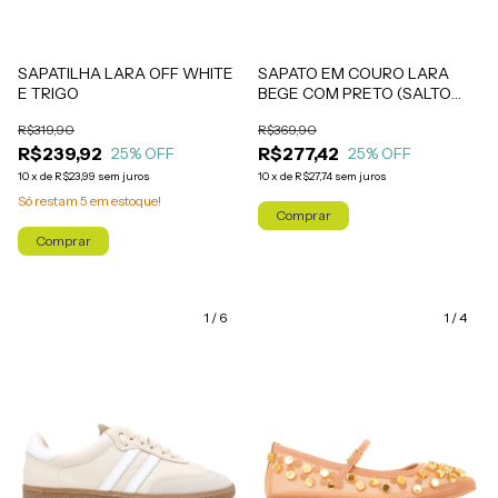
SAPATILHA LARA OFF WHITE
SAPATO EM COURO LARA
E TRIGO
BEGE COM PRETO (SALTO
MÉDIO)
R$319,90
R$369,90
R$239,92
R$277,42
25
% OFF
25
% OFF
10
x
de
R$23,99
sem juros
10
x
de
R$27,74
sem juros
Só restam
5
em estoque!
Comprar
Comprar
1
/
6
1
/
4