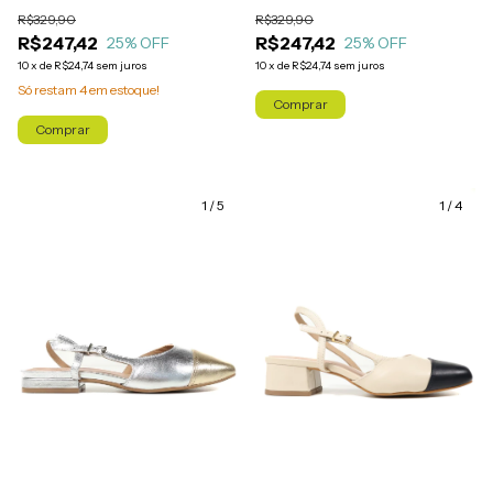
R$329,90
R$329,90
R$247,42
R$247,42
25
% OFF
25
% OFF
10
x
de
R$24,74
sem juros
10
x
de
R$24,74
sem juros
Só restam
4
em estoque!
Comprar
Comprar
1
/
5
1
/
4