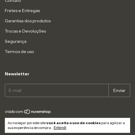
Contato
Fretes e Entregas
Garantias dos produtos
Trocas e Devoluções
Segurança
Termos de uso
Newsletter
Copyright LIAZZI SHOES LTDA - 54833494000114 - 2026. Todos os direitos
Ao navegar por este site
você aceita o uso de cookies
para agilizar a
reservados.
sua experiência de compra.
Entendi