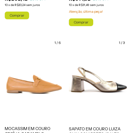
10
x
de
R$31,49
sem juros
10
x
de
R$20,24
sem juros
Atenção, última peça!
Comprar
Comprar
1
/
6
1
/
3
MOCASSIM EM COURO
SAPATO EM COURO LUIZA