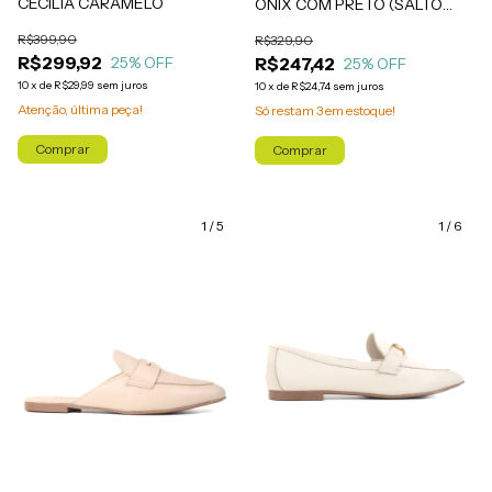
CECÍLIA CARAMELO
ONIX COM PRETO (SALTO
ALTO)
R$399,90
R$329,90
R$299,92
R$247,42
25
% OFF
25
% OFF
10
x
de
R$29,99
sem juros
10
x
de
R$24,74
sem juros
Atenção, última peça!
Só restam
3
em estoque!
Comprar
Comprar
1
/
5
1
/
6