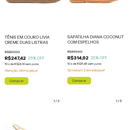
SAPATILHA DIANA COCONUT
TÊNIS EM COURO LIVIA
COM ESPELHOS
CREME DUAS LISTRAS
R$419,90
R$329,90
R$314,92
R$247,42
25
% OFF
25
% OFF
10
x
de
R$31,49
sem juros
10
x
de
R$24,74
sem juros
Só restam
2
em estoque!
Atenção, última peça!
Comprar
Comprar
1
/
3
1
/
5