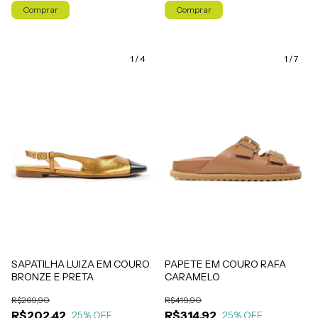
Comprar
Comprar
1
/
4
1
/
7
PAPETE EM COURO RAFA
SAPATILHA LUIZA EM COURO
CARAMELO
BRONZE E PRETA
R$419,90
R$269,90
R$314,92
R$202,42
25
% OFF
25
% OFF