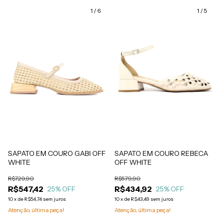
1
/
6
1
/
5
SAPATO EM COURO GABI OFF
SAPATO EM COURO REBECA
WHITE
OFF WHITE
R$729,90
R$579,90
R$547,42
R$434,92
25
% OFF
25
% OFF
10
x
de
R$54,74
sem juros
10
x
de
R$43,49
sem juros
Atenção, última peça!
Atenção, última peça!