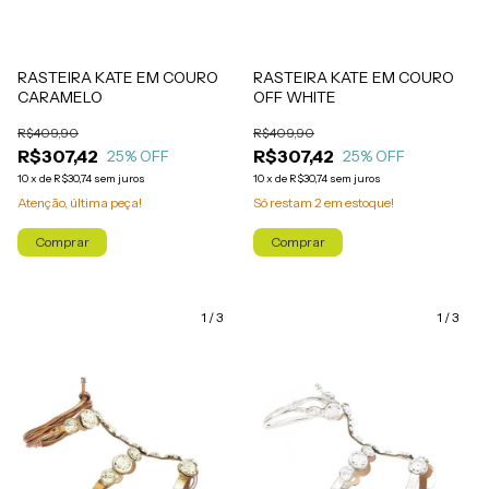
RASTEIRA KATE EM COURO
RASTEIRA KATE EM COURO
CARAMELO
OFF WHITE
R$409,90
R$409,90
R$307,42
R$307,42
25
% OFF
25
% OFF
10
x
de
R$30,74
sem juros
10
x
de
R$30,74
sem juros
Atenção, última peça!
Só restam
2
em estoque!
Comprar
Comprar
1
/
3
1
/
3