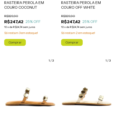
RASTEIRA PEROLA EM
RASTEIRA PEROLA EM
COURO COCONUT
COURO OFF WHITE
R$329,90
R$329,90
R$247,42
R$247,42
25
% OFF
25
% OFF
10
x
de
R$24,74
sem juros
10
x
de
R$24,74
sem juros
Só restam
3
em estoque!
Só restam
2
em estoque!
Comprar
Comprar
1
/
3
1
/
3