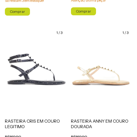
Atenção, última peça!
Só restam
3
em estoque!
Comprar
Comprar
1
/
3
1
/
3
RASTEIRA CRIS EM COURO
RASTEIRA ANNY EM COURO
LEGITIMO
DOURADA
R$369,90
R$369,90