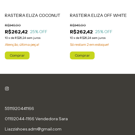
RASTEIRA ELIZA COCONUT
RASTEIRA ELIZA OFF WHITE
R$349,90
R$349,90
R$262,42
R$262,42
25
% OFF
25
% OFF
10
x
de
R$26,24
sem juros
10
x
de
R$26,24
sem juros
Atenção, última peça!
Só restam
2
em estoque!
Comprar
Comprar
5511920441166
01192044-1166 Vendedora Sara
Liazzishoes.adm@gmail.com