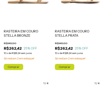
RASTEIRA EM COURO
RASTEIRA EM COURO
STELLA BRONZE
STELLA PRATA
R$349,90
R$349,90
R$262,42
R$262,42
25
% OFF
25
% OFF
10
x
de
R$26,24
sem juros
10
x
de
R$26,24
sem juros
Só restam
2
em estoque!
Só restam
2
em estoque!
Comprar
Comprar
1
/
4
1
/
4