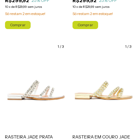
R$299,92
R$299,92
25
% OFF
25
% OFF
10
x
de
R$29,99
sem juros
10
x
de
R$29,99
sem juros
Só restam
2
em estoque!
Só restam
2
em estoque!
Comprar
Comprar
1
/
3
1
/
3
RASTEIRA JADE PRATA
RASTEIRA EM COURO JADE