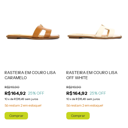
RASTEIRA EM COURO LISA
RASTEIRA EM COURO LISA
CARAMELO
OFF WHITE
R$219,90
R$219,90
R$164,92
R$164,92
25
% OFF
25
% OFF
10
x
de
R$16,49
sem juros
10
x
de
R$16,49
sem juros
Só restam
2
em estoque!
Só restam
2
em estoque!
Comprar
Comprar