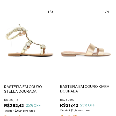
1
/
3
1
/
4
RASTEIRA EM COURO KIARA
RASTEIRA EM COURO
DOURADA
STELLA DOURADA
R$289,90
R$349,90
R$217,42
R$262,42
25
% OFF
25
% OFF
10
x
de
R$21,74
sem juros
10
x
de
R$26,24
sem juros