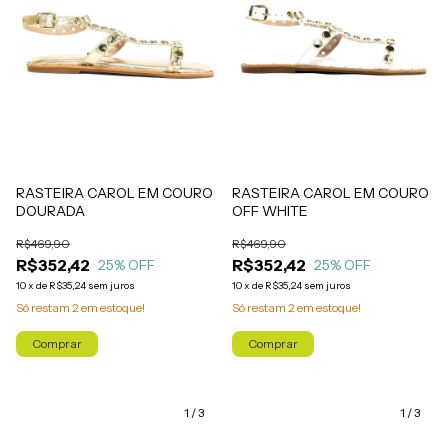
RASTEIRA CAROL EM COURO
RASTEIRA CAROL EM COURO
DOURADA
OFF WHITE
R$469,90
R$469,90
R$352,42
R$352,42
25
% OFF
25
% OFF
10
x
de
R$35,24
sem juros
10
x
de
R$35,24
sem juros
Só restam
2
em estoque!
Só restam
2
em estoque!
Comprar
Comprar
1
/
3
1
/
3