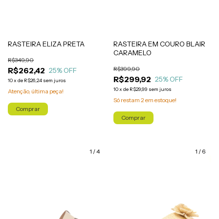
RASTEIRA ELIZA PRETA
RASTEIRA EM COURO BLAIR
CARAMELO
R$349,90
R$399,90
R$262,42
25
% OFF
R$299,92
25
% OFF
10
x
de
R$26,24
sem juros
10
x
de
R$29,99
sem juros
Atenção, última peça!
Só restam
2
em estoque!
Comprar
Comprar
1
/
4
1
/
6