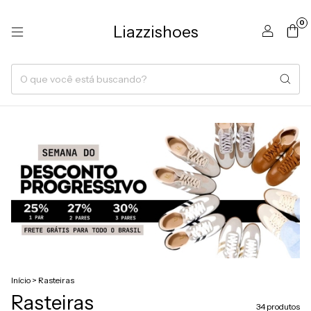
0
Liazzishoes
Início
>
Rasteiras
Rasteiras
34 produtos