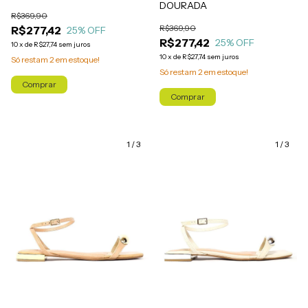
DOURADA
R$369,90
R$369,90
R$277,42
25
% OFF
R$277,42
25
% OFF
10
x
de
R$27,74
sem juros
10
x
de
R$27,74
sem juros
Só restam
2
em estoque!
Só restam
2
em estoque!
Comprar
Comprar
1
/
3
1
/
3