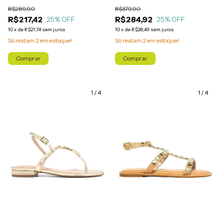
R$289,90
R$379,90
R$217,42
R$284,92
25
% OFF
25
% OFF
10
x
de
R$21,74
sem juros
10
x
de
R$28,49
sem juros
Só restam
2
em estoque!
Só restam
2
em estoque!
Comprar
Comprar
1
/
4
1
/
4