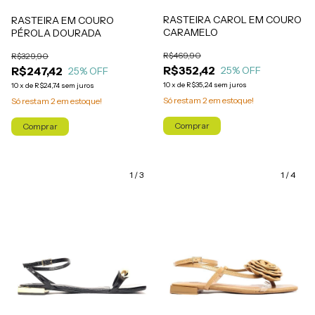
RASTEIRA CAROL EM COURO
RASTEIRA EM COURO
CARAMELO
PÉROLA DOURADA
R$469,90
R$329,90
R$352,42
R$247,42
25
% OFF
25
% OFF
10
x
de
R$35,24
sem juros
10
x
de
R$24,74
sem juros
Só restam
2
em estoque!
Só restam
2
em estoque!
Comprar
Comprar
1
/
3
1
/
4