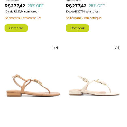
R$277,42
R$277,42
25
% OFF
25
% OFF
10
x
de
R$27,74
sem juros
10
x
de
R$27,74
sem juros
Só restam
2
em estoque!
Só restam
2
em estoque!
Comprar
Comprar
1
/
4
1
/
4