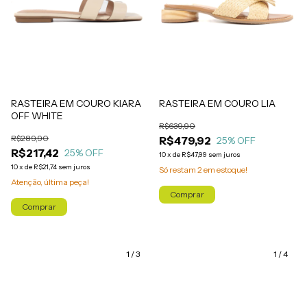
RASTEIRA EM COURO KIARA
RASTEIRA EM COURO LIA
OFF WHITE
R$639,90
R$289,90
R$479,92
25
% OFF
R$217,42
25
% OFF
10
x
de
R$47,99
sem juros
10
x
de
R$21,74
sem juros
Só restam
2
em estoque!
Atenção, última peça!
Comprar
Comprar
1
/
3
1
/
4