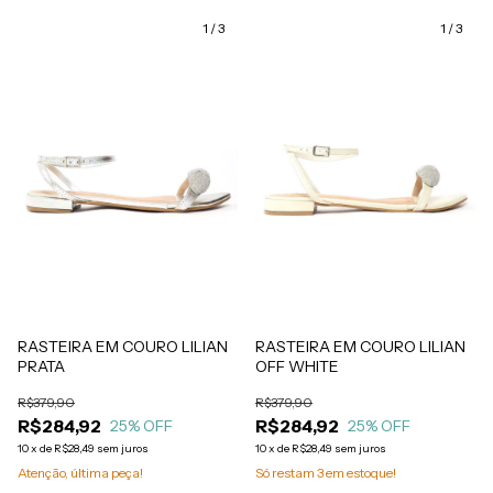
1
/
3
1
/
3
RASTEIRA EM COURO LILIAN
RASTEIRA EM COURO LILIAN
PRATA
OFF WHITE
R$379,90
R$379,90
R$284,92
R$284,92
25
% OFF
25
% OFF
10
x
de
R$28,49
sem juros
10
x
de
R$28,49
sem juros
Atenção, última peça!
Só restam
3
em estoque!