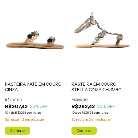
RASTEIRA KATE EM COURO
RASTEIRA EM COURO
CINZA
STELLA CINZA CHUMBO
R$409,90
R$349,90
R$307,42
R$262,42
25
% OFF
25
% OFF
10
x
de
R$30,74
sem juros
10
x
de
R$26,24
sem juros
Só restam
2
em estoque!
Só restam
2
em estoque!
Comprar
Comprar