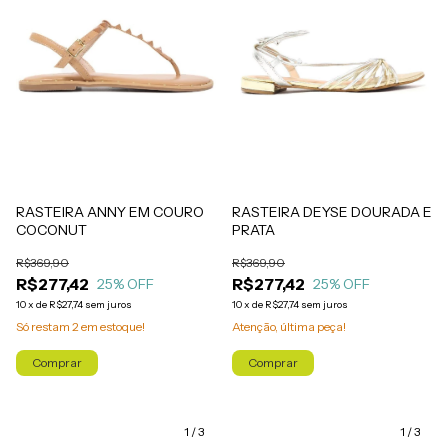
RASTEIRA DEYSE DOURADA E
RASTEIRA ANNY EM COURO
PRATA
COCONUT
R$369,90
R$369,90
R$277,42
R$277,42
25
% OFF
25
% OFF
10
x
de
R$27,74
sem juros
10
x
de
R$27,74
sem juros
Atenção, última peça!
Só restam
2
em estoque!
Comprar
Comprar
1
/
3
1
/
3