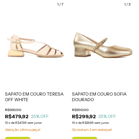
1
/
7
1
/
3
SAPATO EM COURO TERESA
SAPATO EM COURO SOFIA
OFF WHITE
DOURADO
R$639,90
R$399,90
R$479,92
R$299,92
25
% OFF
25
% OFF
10
x
de
R$47,99
sem juros
10
x
de
R$29,99
sem juros
Atenção, última peça!
Só restam
2
em estoque!