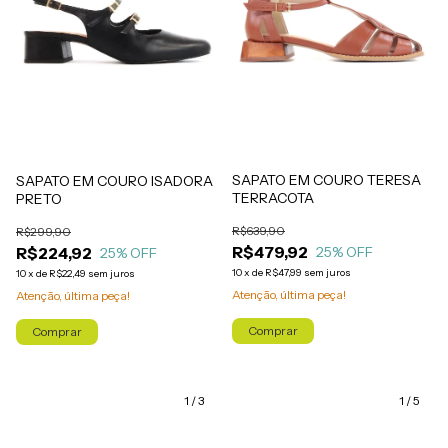
SAPATO EM COURO TERESA
SAPATO EM COURO ISADORA
TERRACOTA
PRETO
R$639,90
R$299,90
R$479,92
R$224,92
25
% OFF
25
% OFF
10
x
de
R$47,99
sem juros
10
x
de
R$22,49
sem juros
Atenção, última peça!
Atenção, última peça!
Comprar
Comprar
1
/
3
1
/
5