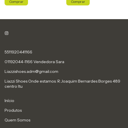
Comprar
Comprar
5511920441166
01192044-1166 Vendedora Sara
Liazzishoes.adm@gmail.com
Liazzi Shoes Onde estamos: R:Joaquim Bernardes Borges 489
centro Itu
Início
Produtos
Quem Somos