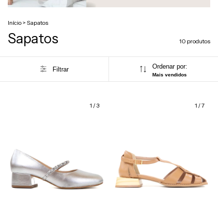
Início
>
Sapatos
Sapatos
10 produtos
Ordenar por:
Filtrar
Mais vendidos
1
/
3
1
/
7