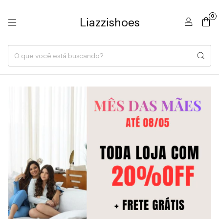
0
Liazzishoes