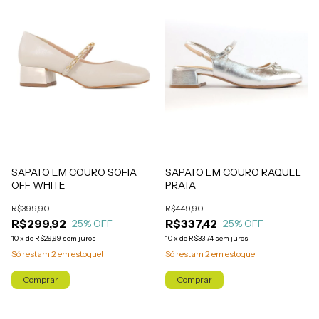
SAPATO EM COURO SOFIA
SAPATO EM COURO RAQUEL
OFF WHITE
PRATA
R$399,90
R$449,90
R$299,92
R$337,42
25
% OFF
25
% OFF
10
x
de
R$29,99
sem juros
10
x
de
R$33,74
sem juros
Só restam
2
em estoque!
Só restam
2
em estoque!
Comprar
Comprar