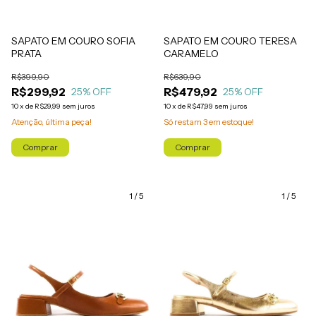
SAPATO EM COURO SOFIA
SAPATO EM COURO TERESA
PRATA
CARAMELO
R$399,90
R$639,90
R$299,92
R$479,92
25
% OFF
25
% OFF
10
x
de
R$29,99
sem juros
10
x
de
R$47,99
sem juros
Atenção, última peça!
Só restam
3
em estoque!
Comprar
Comprar
1
/
5
1
/
5