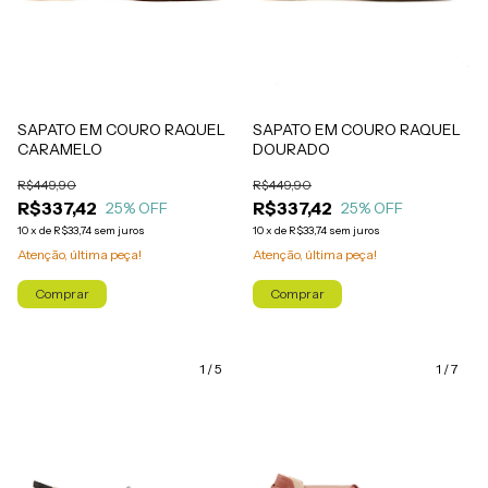
SAPATO EM COURO RAQUEL
SAPATO EM COURO RAQUEL
DOURADO
CARAMELO
R$449,90
R$449,90
R$337,42
R$337,42
25
% OFF
25
% OFF
10
x
de
R$33,74
sem juros
10
x
de
R$33,74
sem juros
Atenção, última peça!
Atenção, última peça!
Comprar
Comprar
1
/
5
1
/
7