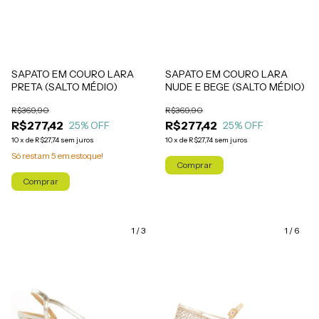
SAPATO EM COURO LARA
SAPATO EM COURO LARA
PRETA (SALTO MÉDIO)
NUDE E BEGE (SALTO MÉDIO)
R$369,90
R$369,90
R$277,42
R$277,42
25
% OFF
25
% OFF
10
x
de
R$27,74
sem juros
10
x
de
R$27,74
sem juros
Só restam
5
em estoque!
Comprar
Comprar
1
/
3
1
/
6