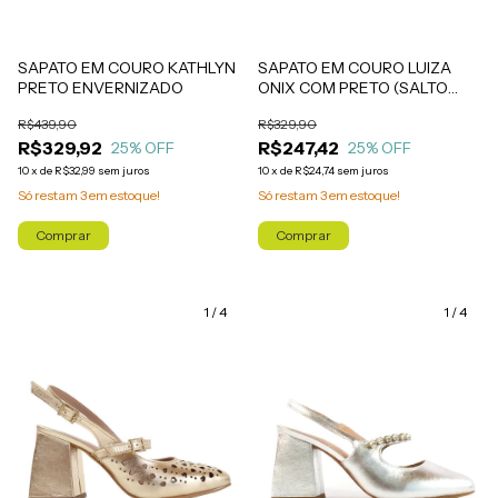
SAPATO EM COURO LUIZA
SAPATO EM COURO KATHLYN
ONIX COM PRETO (SALTO
PRETO ENVERNIZADO
ALTO)
R$329,90
R$439,90
R$247,42
R$329,92
25
% OFF
25
% OFF
10
x
de
R$24,74
sem juros
10
x
de
R$32,99
sem juros
Só restam
3
em estoque!
Só restam
3
em estoque!
Comprar
Comprar
1
/
4
1
/
4