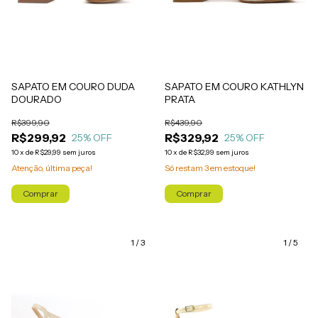
SAPATO EM COURO DUDA
SAPATO EM COURO KATHLYN
DOURADO
PRATA
R$399,90
R$439,90
R$299,92
R$329,92
25
% OFF
25
% OFF
10
x
de
R$29,99
sem juros
10
x
de
R$32,99
sem juros
Atenção, última peça!
Só restam
3
em estoque!
Comprar
Comprar
1
/
3
1
/
5