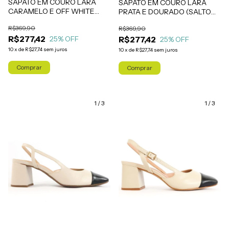
SAPATO EM COURO LARA
SAPATO EM COURO LARA
CARAMELO E OFF WHITE
PRATA E DOURADO (SALTO
(SALTO MÉDIO)
MÉDIO)
R$369,90
R$369,90
R$277,42
R$277,42
25
% OFF
25
% OFF
10
x
de
R$27,74
sem juros
10
x
de
R$27,74
sem juros
Comprar
Comprar
1
/
3
1
/
3