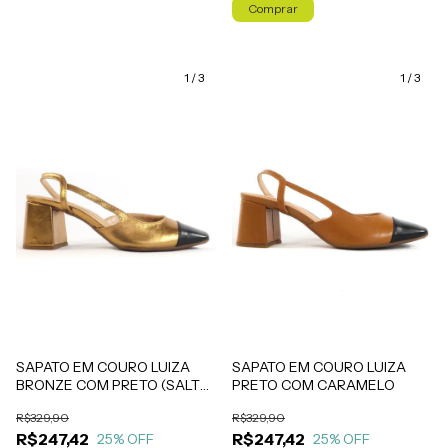
Comprar
1
/
3
1
/
3
SAPATO EM COURO LUIZA
SAPATO EM COURO LUIZA
BRONZE COM PRETO (SALTO
PRETO COM CARAMELO
ALTO)
R$329,90
R$329,90
R$247,42
R$247,42
25
% OFF
25
% OFF