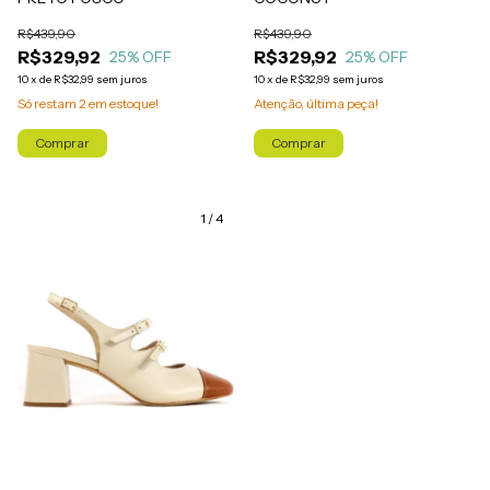
R$439,90
R$439,90
R$329,92
R$329,92
25
% OFF
25
% OFF
10
x
de
R$32,99
sem juros
10
x
de
R$32,99
sem juros
Só restam
2
em estoque!
Atenção, última peça!
Comprar
Comprar
1
/
4