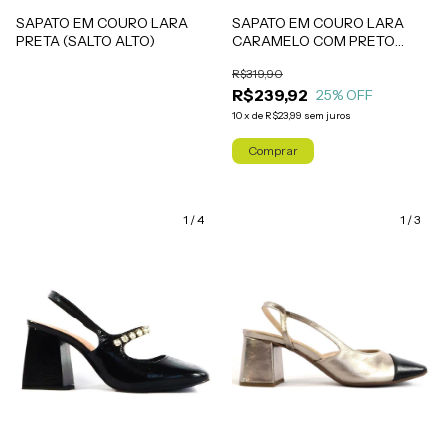
SAPATO EM COURO LARA
SAPATO EM COURO LARA
PRETA (SALTO ALTO)
CARAMELO COM PRETO
(SALTO MÉDIO)
R$319,90
R$239,92
25
% OFF
10
x
de
R$23,99
sem juros
Comprar
1
/
4
1
/
3