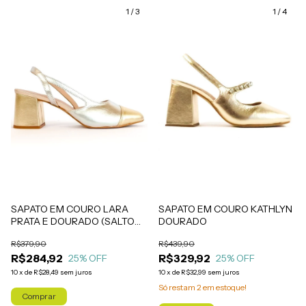
1
/
3
1
/
4
SAPATO EM COURO KATHLYN
SAPATO EM COURO LARA
DOURADO
PRATA E DOURADO (SALTO
ALTO)
R$439,90
R$379,90
R$329,92
R$284,92
25
% OFF
25
% OFF
10
x
de
R$32,99
sem juros
10
x
de
R$28,49
sem juros
Só restam
2
em estoque!
Comprar