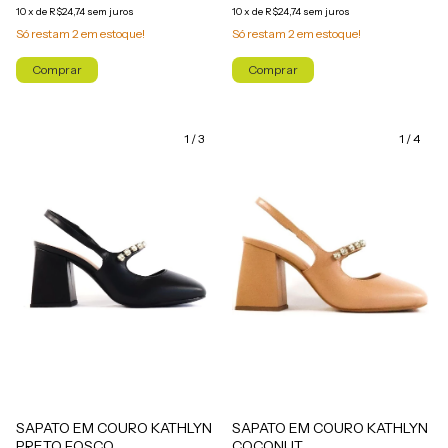
10
x
de
R$24,74
sem juros
10
x
de
R$24,74
sem juros
Só restam
2
em estoque!
Só restam
2
em estoque!
Comprar
Comprar
1
/
3
1
/
4
SAPATO EM COURO KATHLYN
SAPATO EM COURO KATHLYN
PRETO FOSCO
COCONUT