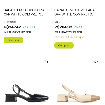
SAPATO EM COURO LUIZA
SAPATO EM COURO LARA
OFF WHITE COM PRETO
OFF WHITE COM PRETO
(SALTO ALTO)
(SALTO ALTO)
R$329,90
R$379,90
R$247,42
R$284,92
25
% OFF
25
% OFF
10
x
de
R$24,74
sem juros
10
x
de
R$28,49
sem juros
Só restam
4
em estoque!
Comprar
Comprar
1
/
4
1
/
4