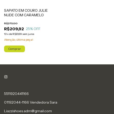
SAPATO EM COURO JULIE
NUDE COM CARAMELO
R$279,90
R$209,92
25
% OFF
10
x
de
R$20,99
sem juros
Atenção, última peça!
Comprar
5511920441166
01192044-1166 Vendedora Sara
Liazzishoes.adm@gmail.com