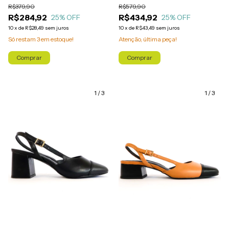
R$379,90
R$579,90
R$284,92
R$434,92
25
% OFF
25
% OFF
10
x
de
R$28,49
sem juros
10
x
de
R$43,49
sem juros
Só restam
3
em estoque!
Atenção, última peça!
Comprar
Comprar
1
/
3
1
/
3