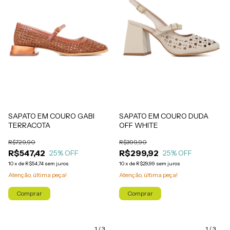
SAPATO EM COURO GABI
SAPATO EM COURO DUDA
TERRACOTA
OFF WHITE
R$729,90
R$399,90
R$547,42
R$299,92
25
% OFF
25
% OFF
10
x
de
R$54,74
sem juros
10
x
de
R$29,99
sem juros
Atenção, última peça!
Atenção, última peça!
Comprar
Comprar
1
/
3
1
/
3