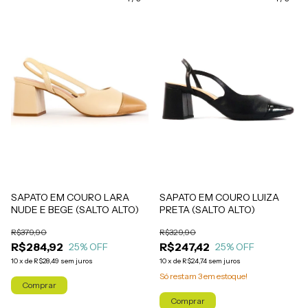
SAPATO EM COURO LARA
SAPATO EM COURO LUIZA
NUDE E BEGE (SALTO ALTO)
PRETA (SALTO ALTO)
R$379,90
R$329,90
R$284,92
R$247,42
25
% OFF
25
% OFF
10
x
de
R$28,49
sem juros
10
x
de
R$24,74
sem juros
Só restam
3
em estoque!
Comprar
Comprar