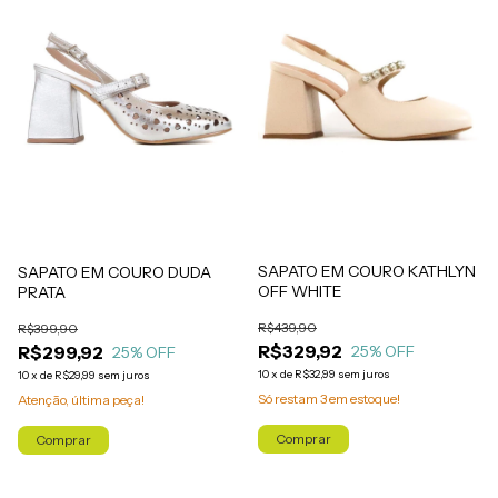
SAPATO EM COURO KATHLYN
SAPATO EM COURO DUDA
OFF WHITE
PRATA
R$439,90
R$399,90
R$329,92
R$299,92
25
% OFF
25
% OFF
10
x
de
R$32,99
sem juros
10
x
de
R$29,99
sem juros
Só restam
3
em estoque!
Atenção, última peça!
Comprar
Comprar