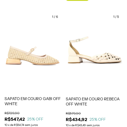
1
/
6
1
/
5
SAPATO EM COURO GABI OFF
SAPATO EM COURO REBECA
WHITE
OFF WHITE
R$729,90
R$579,90
R$547,42
R$434,92
25
% OFF
25
% OFF
10
x
de
R$54,74
sem juros
10
x
de
R$43,49
sem juros