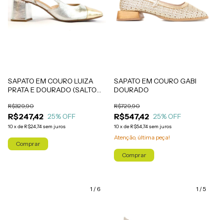
SAPATO EM COURO GABI
SAPATO EM COURO LUIZA
DOURADO
PRATA E DOURADO (SALTO
ALTO)
R$729,90
R$329,90
R$547,42
R$247,42
25
% OFF
25
% OFF
10
x
de
R$54,74
sem juros
10
x
de
R$24,74
sem juros
Atenção, última peça!
Comprar
Comprar
1
/
6
1
/
5