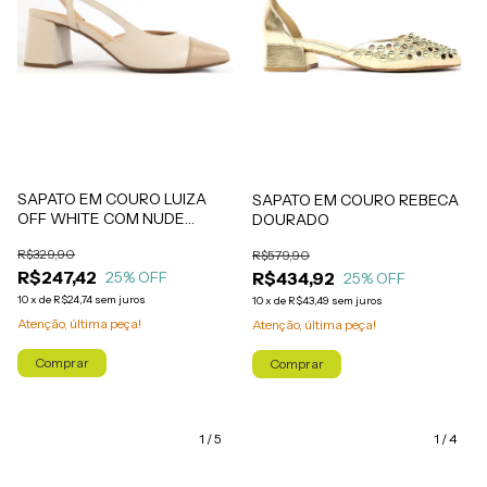
SAPATO EM COURO LUIZA
SAPATO EM COURO REBECA
OFF WHITE COM NUDE
DOURADO
(SALTO ALTO)
R$329,90
R$579,90
R$247,42
R$434,92
25
% OFF
25
% OFF
10
x
de
R$24,74
sem juros
10
x
de
R$43,49
sem juros
Atenção, última peça!
Atenção, última peça!
Comprar
Comprar
1
/
5
1
/
4