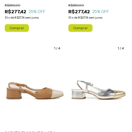
MÉDIO)
MÉDIO)
R$369,90
R$369,90
R$277,42
R$277,42
25
% OFF
25
% OFF
10
x
de
R$27,74
sem juros
10
x
de
R$27,74
sem juros
Comprar
Comprar
1
/
4
1
/
4