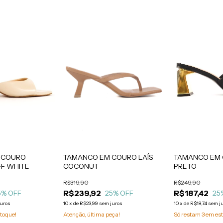
TAMANCO EM 
TAMANCO EM COURO LAÍS
 COURO
PRETO
COCONUT
FF WHITE
R$249,90
R$319,90
R$187,42
R$239,92
25
25
% OFF
5
% OFF
10
x
de
R$18,74
sem j
10
x
de
R$23,99
sem juros
juros
Só restam
3
em est
Atenção, última peça!
toque!