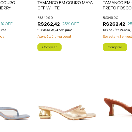
TAMANCO EM COURO MAYA
 COURO
TAMANCO EM 
OFF WHITE
HERRY
PRETO FOSCO
R$349,90
R$349,90
R$262,42
R$262,42
25
% OFF
5
% OFF
2
10
x
de
R$26,24
sem juros
juros
10
x
de
R$26,24
sem j
Atenção, última peça!
eça!
Só restam
3
em est
Comprar
Comprar