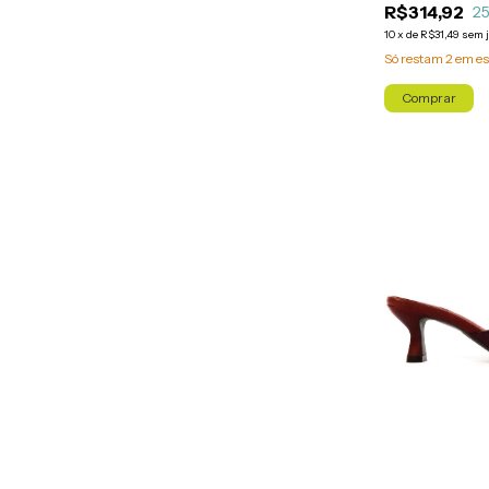
R$314,92
2
10
x
de
R$31,49
sem 
Só restam
2
em es
Comprar