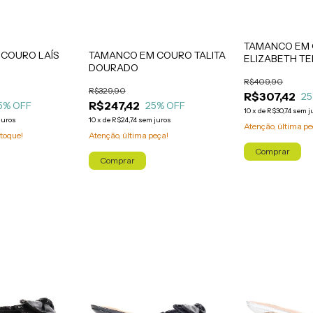
TAMANCO EM
COURO LAÍS
TAMANCO EM COURO TALITA
ELIZABETH T
DOURADO
R$409,90
R$329,90
R$307,42
25
R$247,42
5
% OFF
25
% OFF
10
x
de
R$30,74
sem j
juros
10
x
de
R$24,74
sem juros
Atenção, última pe
toque!
Atenção, última peça!
Comprar
Comprar