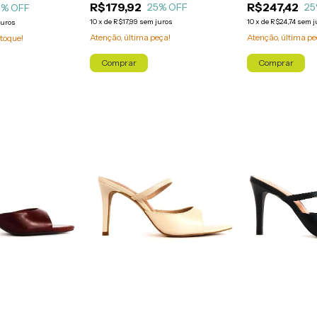
R$179,92
R$247,42
25
% OFF
25
5
% OFF
10
x
de
R$17,99
sem juros
10
x
de
R$24,74
sem j
juros
Atenção, última peça!
Atenção, última pe
toque!
Comprar
Comprar