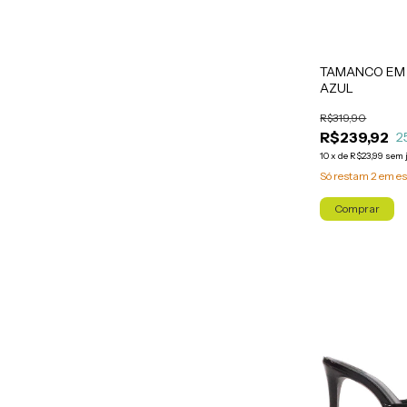
TAMANCO EM 
AZUL
R$319,90
R$239,92
2
10
x
de
R$23,99
sem 
Só restam
2
em es
Comprar