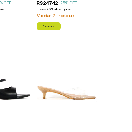
R$247,42
25
% OFF
% OFF
10
x
de
R$24,74
sem juros
uros
Só restam
2
em estoque!
ça!
Comprar