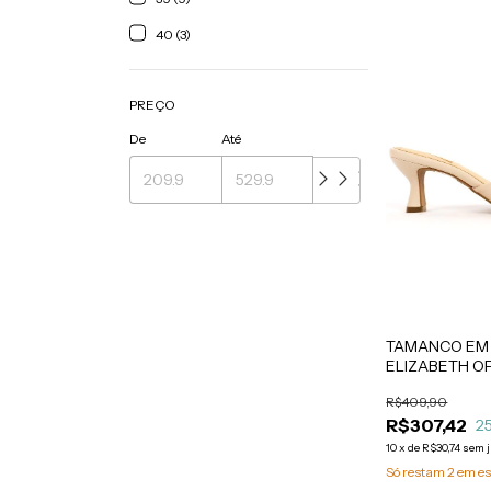
40 (3)
PREÇO
De
Até
TAMANCO EM
ELIZABETH O
R$409,90
R$307,42
2
10
x
de
R$30,74
sem 
Só restam
2
em es