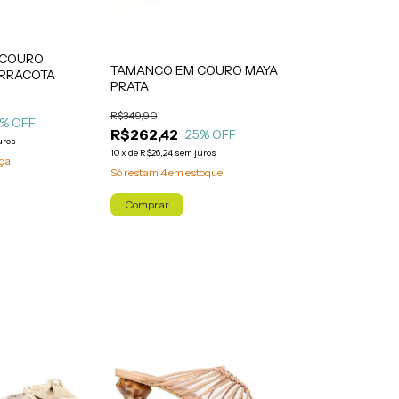
 COURO
TAMANCO EM COURO MAYA
ERRACOTA
PRATA
R$349,90
% OFF
R$262,42
25
% OFF
uros
10
x
de
R$26,24
sem juros
ça!
Só restam
4
em estoque!
Comprar