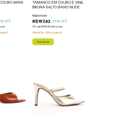
TAMANCO EM COURO E VINIL
COURO MAYA
BRUNA SALTO BAIXO NUDE
R$209,90
R$157,42
25
% OFF
5
% OFF
10
x
de
R$15,74
sem juros
uros
Atenção, última peça!
oque!
Comprar