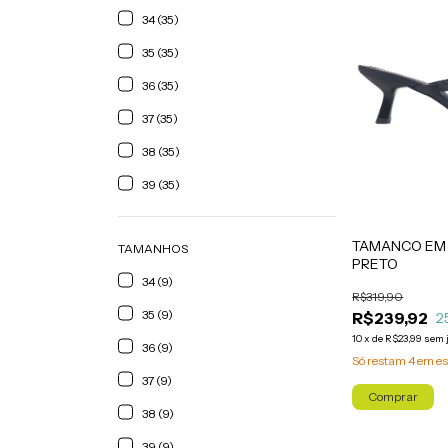
34 (35)
35 (35)
36 (35)
37 (35)
38 (35)
39 (35)
TAMANCO EM 
TAMANHOS
PRETO
34 (9)
R$319,90
35 (9)
R$239,92
2
10
x
de
R$23,99
sem 
36 (9)
Só restam
4
em es
37 (9)
Comprar
38 (9)
39 (9)