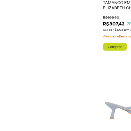
TAMANCO EM
ELIZABETH C
R$409,90
R$307,42
2
10
x
de
R$30,74
sem 
Atenção, última p
Comprar