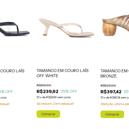
TAMANCO EM COURO LAÍS
COURO LAÍS
TAMANCO EM 
OFF WHITE
BRONZE
R$319,90
R$529,90
R$239,92
R$397,42
25
% OFF
5
% OFF
25
10
x
de
R$23,99
sem juros
juros
10
x
de
R$39,74
sem j
Só restam
2
em estoque!
toque!
Atenção, última pe
Comprar
Comprar