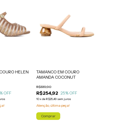
COURO HELEN
TAMANCO EM COURO
AMANDA COCONUT
R$339,90
R$254,92
% OFF
25
% OFF
uros
10
x
de
R$25,49
sem juros
ça!
Atenção, última peça!
Comprar